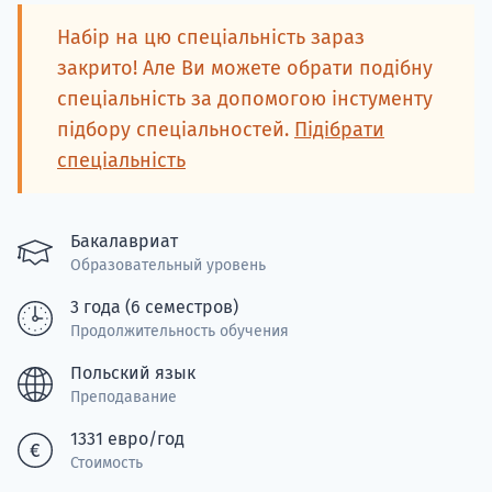
Подде
Набір на цю спеціальність зараз
закрито! Але Ви можете обрати подібну
спеціальність за допомогою інстументу
підбору спеціальностей.
Підібрати
Ка
спеціальність
Бакалавриат
Образовательный уровень
3 года (6 семестров)
Продолжительность обучения
Польский язык
Преподавание
1331 евро/год
Стоимость