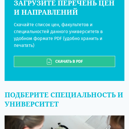
ЗАГРУЗИТЕ ПЕРЕЧЕНЬ ЦЕН
И НАПРАВЛЕНИЙ
Скачайте список цен, факультетов и
специальностей данного университета в
удобном формате PDF (удобно хранить и
печатать)
СКАЧАТЬ В PDF
ПОДБЕРИТЕ СПЕЦИАЛЬНОСТЬ И
УНИВЕРСИТЕТ