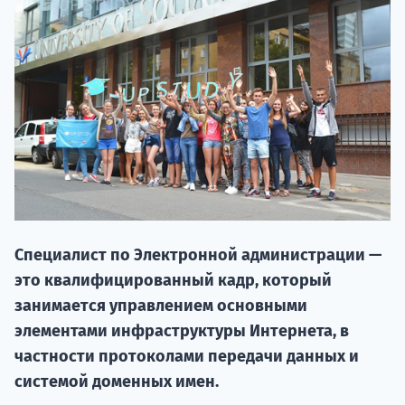
НАБОР О
Специалист по Электронной администрации —
поступление
это квалифицированный кадр, который
занимается управлением основными
Курс
элементами инфраструктуры Интернета, в
подготов
частности протоколами передачи данных и
системой доменных имен.
По