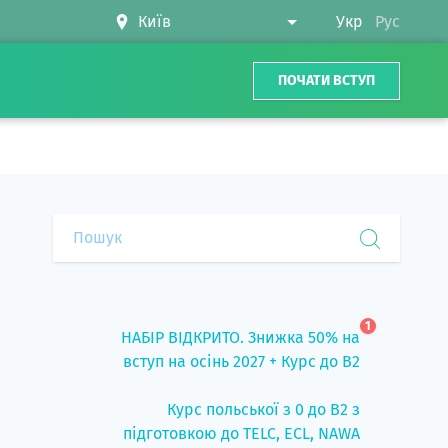
Укр
Рус
ПОЧАТИ ВСТУП
1
НАБІР ВІДКРИТО. Знижка 50% на
вступ на осінь 2027 + Курс до B2
Курс польської з 0 до B2 з
підготовкою до TELC, ECL, NAWA