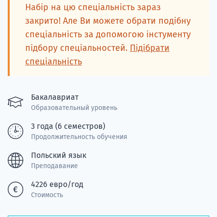
Подде
Набір на цю спеціальність зараз
закрито! Але Ви можете обрати подібну
спеціальність за допомогою інстументу
підбору спеціальностей.
Підібрати
Ка
спеціальність
Бакалавриат
Образовательный уровень
3 года (6 семестров)
Продолжительность обучения
Польский язык
Преподавание
4226 евро/год
Стоимость