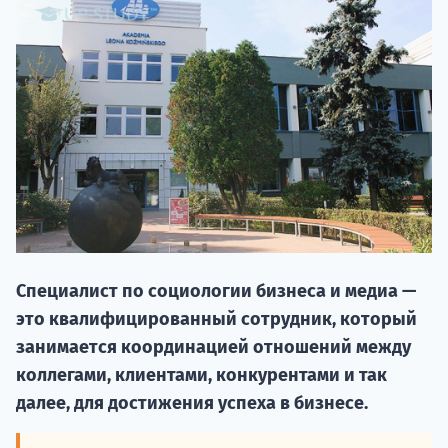
НАБОР О
поступление
Специалист по социологии бизнеса и медиа —
это квалифицированный сотрудник, который
Курс
занимается координацией отношений между
подготов
коллегами, клиентами, конкурентами и так
далее, для достижения успеха в бизнесе.
По