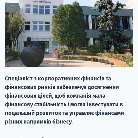
20.09
"Навчання 
Спеціаліст з корпоративних фінансів та
НАБІР ВІД
фінансових ринків забезпечує досягнення
вступ на о
фінансових цілей, щоб компанія мала
фінансову стабільність і могла інвестувати в
Курс
подальший розвиток та управляє фінансами
підготовк
різних напрямків бізнесу.
П