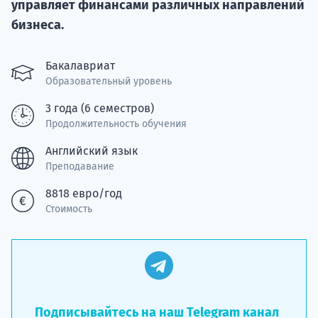
Курс
управляет финансами различных направлений
подготов
бизнеса.
По
Бакалавриат
Образовательный уровень
Подде
3 года (6 семестров)
Продолжительность обучения
Английский язык
Ка
Преподавание
8818 евро/год
Стоимость
Подписывайтесь на наш Telegram канал