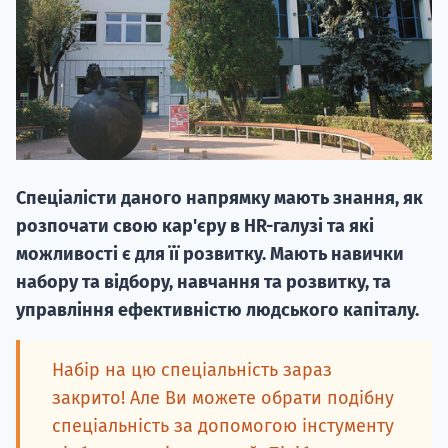
НАБІР ВІД
Спеціалісти даного напрямку мають знання, як
вступ на о
розпочати свою кар'єру в HR-галузі та які
Курс
можливості є для її розвитку. Мають навички
підготовк
набору та відбору, навчання та розвитку, та
управління ефективністю людського капіталу.
П
Супро
Набір на цю спеціальність зараз
закрито! Але Ви можете обрати подібну
спеціальність за допомогою інстументу