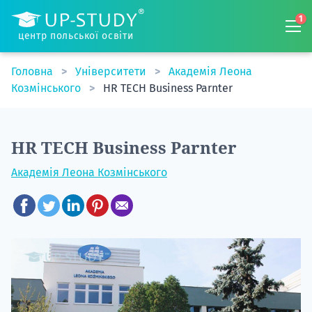
1
центр польської освіти
Головна
Університети
Академія Леона
Козмінського
HR TECH Business Parnter
HR TECH Business Parnter
Академія Леона Козмінського