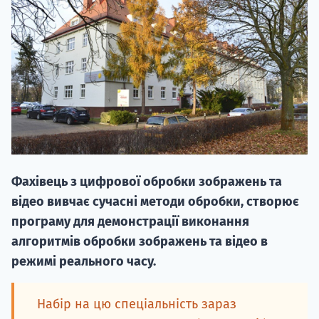
НАБІР ВІД
вступ на о
Фахівець з цифрової обробки зображень та
Курс
відео вивчає сучасні методи обробки, створює
підготовк
програму для демонстрації виконання
алгоритмів обробки зображень та відео в
П
режимі реального часу.
Супро
Набір на цю спеціальність зараз