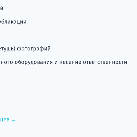
ий
убликации
етушь) фотографий
ного оборудования и несение ответственности
нцев →