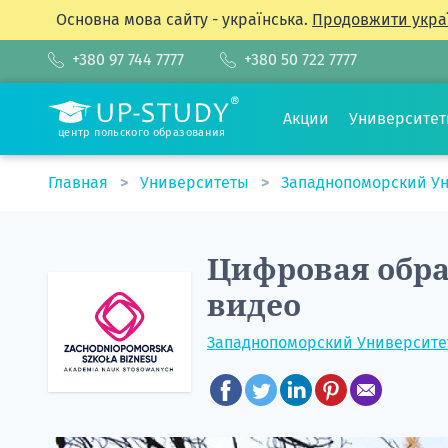
Основна мова сайту - українська.
Продовжити укра
+380 97 744 7777
+380 50 722 7777
Акции
Университе
центр польского образования
Главная
Университеты
Западнопоморский У
Цифровая обра
видео
Западнопоморский Университе