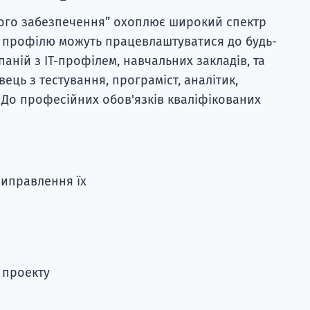
го забезпечення” охоплює широкий спектр
го профілю можуть працевлаштуватися до будь-
аній з IT-профілем, навчальних закладів, та
ець з тестування, програміст, аналітик,
 До професійних обов'язків кваліфікованих
иправлення їх
 проекту