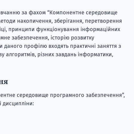
 навчанню за фахом “Компонентне середовище
методи накопичення, зберігання, перетворення
міці, принципи функціонування інформаційних
мне забезпечення, історію розвитку
ми даного профілю входять практичні заняття з
у алгоритмів, різних завдань інформатики,
ня
нентне середовище програмного забезпечення”,
і дисципліни: