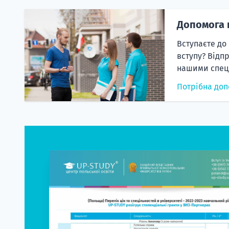
Допомога 
Вступаєте до
вступу? Відп
нашими спеці
Потрібна доп