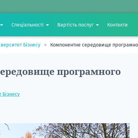
Спеціальності
Вартість послуг
Контакти
іверситет Бізнесу
Компонентне середовище програмно
середовище програмного
 Бізнесу