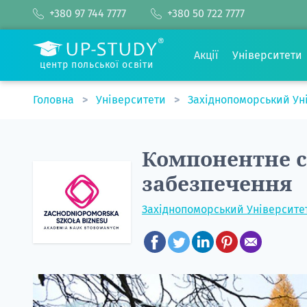
+380 97 744 7777
+380 50 722 7777
Акції
Університети
центр польської освіти
Головна
Університети
Західнопоморський Ун
Компонентне 
забезпечення
Західнопоморський Університет