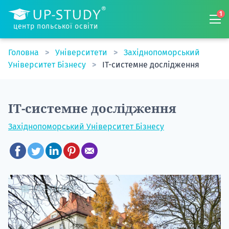
1
центр польської освіти
Головна
Університети
Західнопоморський
Університет Бізнесу
IT-системне дослідження
IT-системне дослідження
Західнопоморський Університет Бізнесу