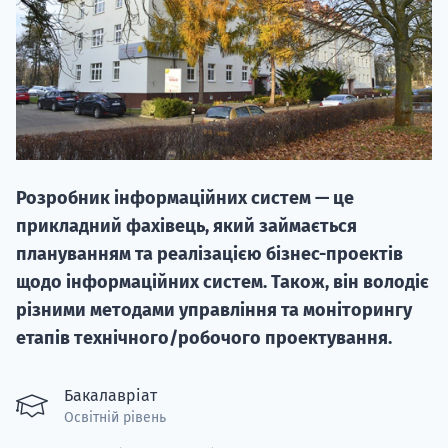
НАБІР ВІД
Розробник інформаційних систем — це
вступ на о
прикладний фахівець, який займається
Курс
плануванням та реалізацією бізнес-проектів
підготовк
щодо інформаційних систем. Також, він володіє
різними методами управління та моніторингу
П
етапів технічного/робочого проектування.
Супро
Бакалавріат
Освітній рівень