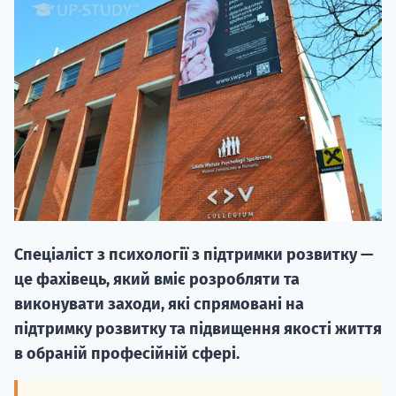
20.09
"Навчання 
НАБІР ВІД
Спеціаліст з психології з підтримки розвитку —
вступ на о
це фахівець, який вміє розробляти та
виконувати заходи, які спрямовані на
Курс
підготовк
підтримку розвитку та підвищення якості життя
в обраній професійній сфері.
П