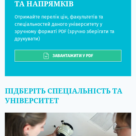
ТА НАПРЯМКІВ
Отримайте перелік цін, факультетів та
спеціальностей даного університету у
зручному форматі PDF (зручно зберігати та
друкувати)
ЗАВАНТАЖИТИ У PDF
ПІДБЕРІТЬ СПЕЦІАЛЬНІСТЬ ТА
УНІВЕРСИТЕТ