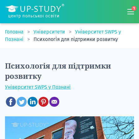
1
центр польської освіти
Головна
Університети
Університет SWPS у
Познані
Психологія для підтримки розвитку
Психологія для підтримки
розвитку
Університет SWPS у Познані