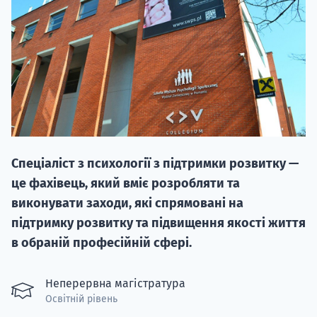
НАБІР ВІД
вступ на о
Спеціаліст з психології з підтримки розвитку —
Курс
це фахівець, який вміє розробляти та
підготовк
виконувати заходи, які спрямовані на
підтримку розвитку та підвищення якості життя
П
в обраній професійній сфері.
Супро
Неперервна магістратура
Освітній рівень