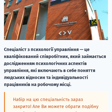
20.09
Спеціаліст з психології управління — це
"Навчання 
кваліфікований співробітник, який займається
НАБІР ВІД
дослідженням психологічних аспектів
вступ на о
управління, які включають в себе поняття
людських відносин та індивідуальності
Курс
працівників на робочому місці.
підготовк
П
Набір на цю спеціальність зараз
закрито! Але Ви можете обрати подібну
Супро