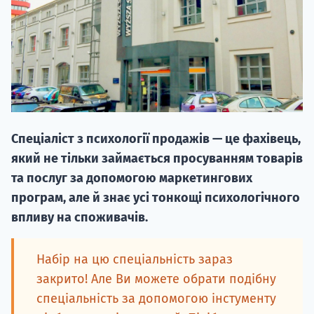
НАБІР ВІД
Спеціаліст з психології продажів — це фахівець,
вступ на о
який не тільки займається просуванням товарів
Курс
та послуг за допомогою маркетингових
підготовк
програм, але й знає усі тонкощі психологічного
впливу на споживачів.
П
Супро
Набір на цю спеціальність зараз
закрито! Але Ви можете обрати подібну
спеціальність за допомогою інстументу