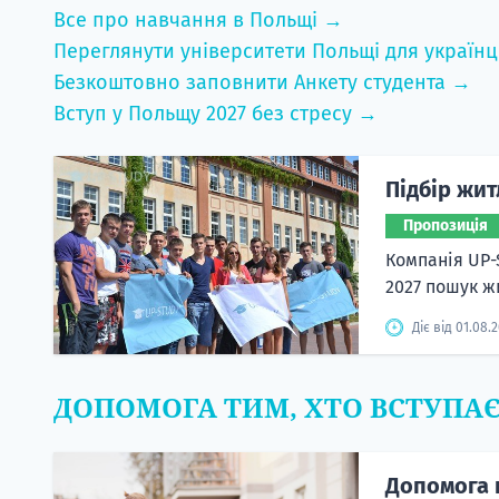
Все про навчання в Польщі →
Переглянути університети Польщі для українц
Безкоштовно заповнити Анкету студента →
Вступ у Польщу 2027 без стресу →
Підбір жит
Пропозиція
Компанія UP-
2027 пошук жи
Діє від 01.08.
ДОПОМОГА ТИМ, ХТО ВСТУПА
Допомога 