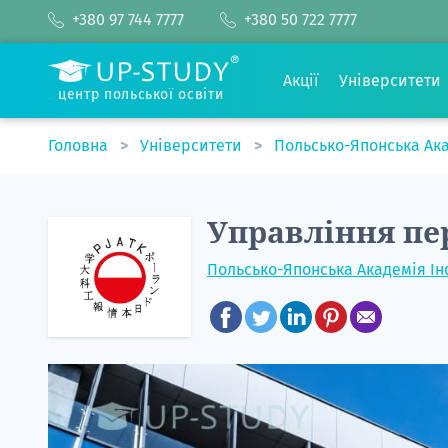
+380 97 744 7777
+380 50 722 7777
Акції
Університети
центр польської освіти
Головна
Університети
Польсько-Японська Ак
Управління пе
Польсько-Японська Академія І