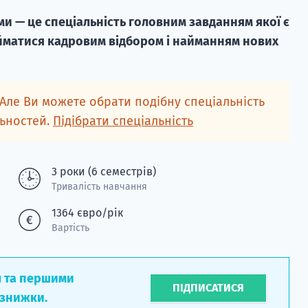
и — це спеціальність головним завданням якої є
айматися кадровим відбором і найманням нових
 Але Ви можете обрати подібну спеціальність
льностей.
Підібрати спеціальність
3 роки (6 семестрів)
Тривалість навчання
1364 євро/рік
Вартість
л та першими
ПІДПИСАТИСЯ
 знижки.