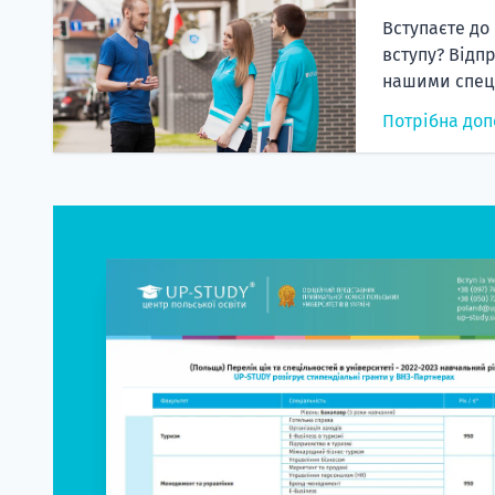
Вступаєте до
вступу? Відп
нашими спеці
Потрібна доп