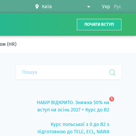
Укр
Рус
ПОЧАТИ ВСТУП
ом (HR)
1
НАБІР ВІДКРИТО. Знижка 50% на
вступ на осінь 2027 + Курс до B2
Курс польської з 0 до B2 з
підготовкою до TELC, ECL, NAWA