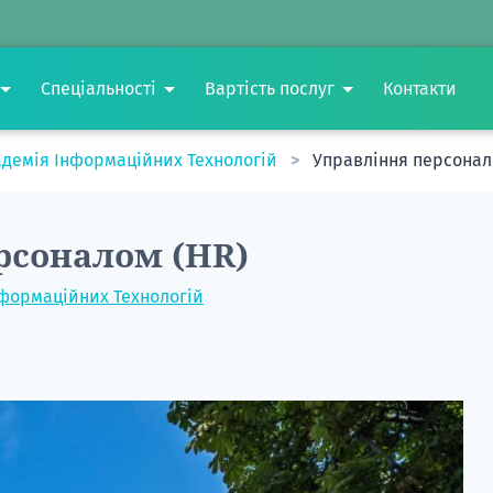
Спеціальності
Вартість послуг
Контакти
адемія Інформаційних Технологій
Управління персонал
рсоналом (HR)
нформаційних Технологій