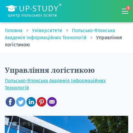
1
центр польської освіти
Головна
Університети
Польсько-Японська
Академія Інформаційних Технологій
Управління
логістикою
Управління логістикою
Польсько-Японська Академія Інформаційних
Технологій