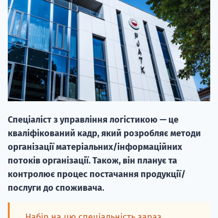
НАБІР ВІД
вступ на о
Спеціаліст з управління логістикою — це
Курс
кваліфікований кадр, який розробляє методи
підготовк
організації матеріальних/інформаційних
потоків організації. Також, він планує та
П
контролює процес постачання продукції/
послуги до споживача.
Супро
Набір на цю спеціальність зараз