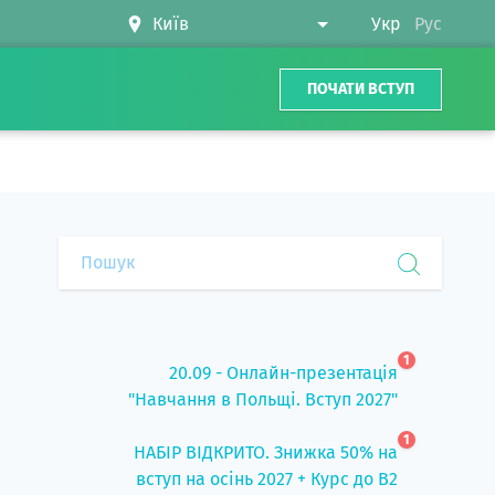
Укр
Рус
ПОЧАТИ ВСТУП
1
20.09 - Онлайн-презентація
"Навчання в Польщі. Вступ 2027"
1
НАБІР ВІДКРИТО. Знижка 50% на
вступ на осінь 2027 + Курс до B2