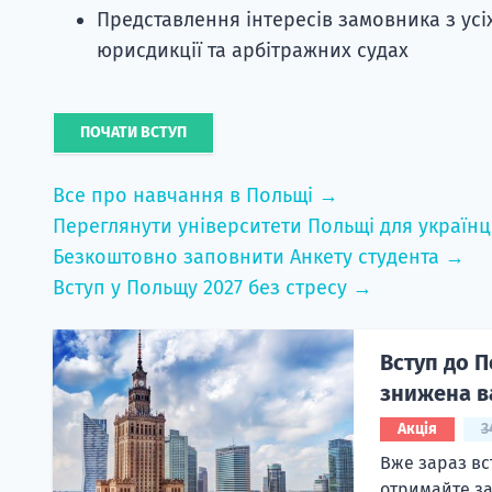
Представлення інтересів замовника з усі
юрисдикції та арбітражних судах
ПОЧАТИ ВСТУП
Все про навчання в Польщі →
Переглянути університети Польщі для українц
Безкоштовно заповнити Анкету студента →
Вступ у Польщу 2027 без стресу →
Вступ до П
знижена в
Акція
3
Вже зараз вс
отримайте за