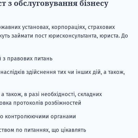
т з обслуговування бізнесу
ржавних установах, корпораціях, страхових
уть займати пост юрисконсультанта, юриста. До
й з правових питань
слідків здійснення тих чи інших дій, а також,
 також, в разі необхідності, складних
отовка протоколів розбіжностей
або контролюючими органами
твом по питаннях, що цікавлять