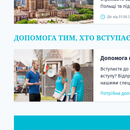
Польщі та під
Діє від 01.08.
ДОПОМОГА ТИМ, ХТО ВСТУПА
Допомога 
Вступаєте до
вступу? Відп
нашими спеці
Потрібна доп