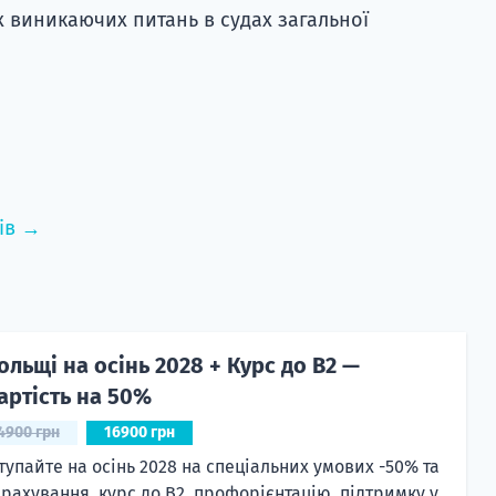
х виникаючих питань в судах загальної
ів →
ольщі на осінь 2028 + Курс до B2 —
артість на 50%
4900 грн
16900 грн
тупайте на осінь 2028 на спеціальних умових -50% та
рахування, курс до B2, профорієнтацію, підтримку у