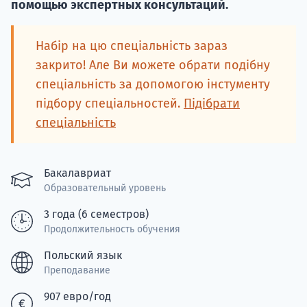
Курс
помощью экспертных консультаций.
подготов
Набір на цю спеціальність зараз
По
закрито! Але Ви можете обрати подібну
спеціальність за допомогою інстументу
Подде
підбору спеціальностей.
Підібрати
спеціальність
Ка
Бакалавриат
Образовательный уровень
3 года (6 семестров)
Продолжительность обучения
Польский язык
Преподавание
907 евро/год