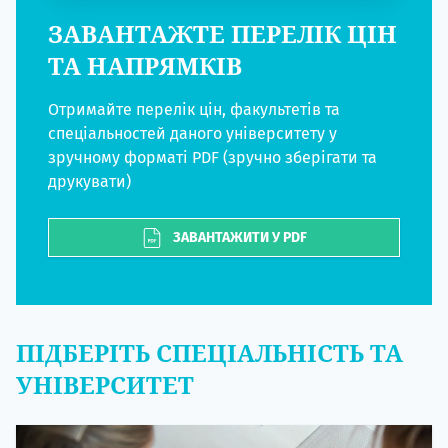
ЗАВАНТАЖТЕ ПЕРЕЛІК ЦІН
ТА НАПРЯМКІВ
Отримайте перелік цін, факультетів та
спеціальностей даного університету у
зручному форматі PDF (зручно зберігати та
друкувати)
ЗАВАНТАЖИТИ У PDF
ПІДБЕРІТЬ СПЕЦІАЛЬНІСТЬ ТА
УНІВЕРСИТЕТ