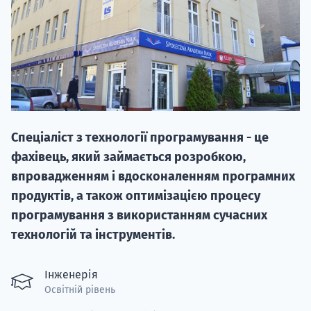
НАБІР ВІД
Спеціаліст з технології програмування - це
вступ на о
фахівець, який займається розробкою,
Курс
впровадженням і вдосконаленням програмних
підготовк
продуктів, а також оптимізацією процесу
програмування з використанням сучасних
П
технологій та інструментів.
Супро
Інженерія
Освітній рівень