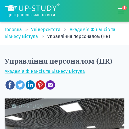
1
центр польської освіти
Головна
Університети
Академія Фінансів та
Бізнесу Вістула
Управління персоналом (HR)
Управління персоналом (HR)
Академія Фінансів та Бізнесу Вістула