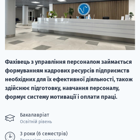
НАБІР ВІД
Фахівець з управління персоналом займається
вступ на о
формуванням кадрових ресурсів підприємств
Курс
необхідних для їх ефективної діяльності, також
підготовк
здійснює підготовку, навчання персоналу,
формує систему мотивації і оплати праці.
П
Супро
Бакалавріат
Освітній рівень
3 роки (6 семестрів)