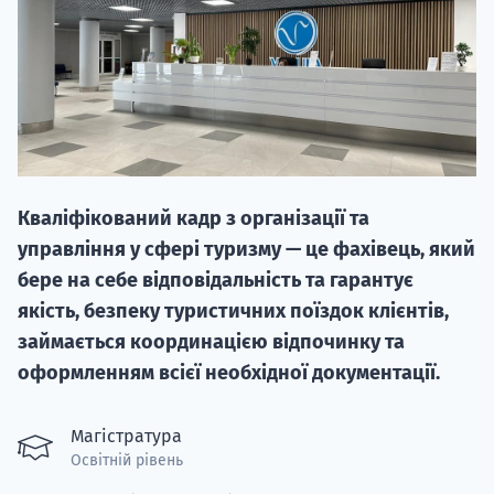
20.09
Кваліфікований кадр з організації та
"Навчання 
управління у сфері туризму — це фахівець, який
НАБІР ВІД
бере на себе відповідальність та гарантує
вступ на о
якість, безпеку туристичних поїздок клієнтів,
займається координацією відпочинку та
Курс
оформленням всієї необхідної документації.
підготовк
П
Магістратура
Освітній рівень
Супро