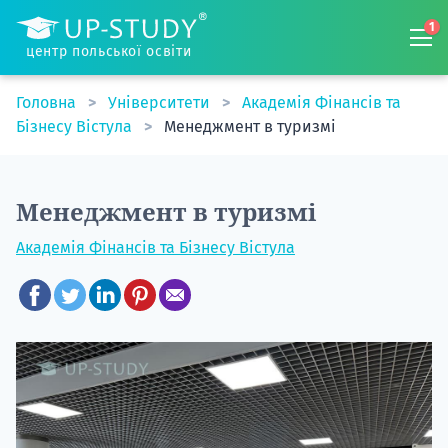
1
центр польської освіти
Головна
Університети
Академія Фінансів та
Бізнесу Вістула
Менеджмент в туризмі
Менеджмент в туризмі
Академія Фінансів та Бізнесу Вістула