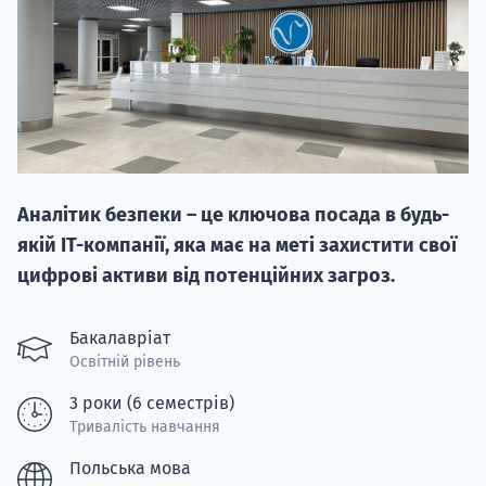
20.09
Аналітик безпеки – це ключова посада в будь-
"Навчання 
якій IT-компанії, яка має на меті захистити свої
НАБІР ВІД
цифрові активи від потенційних загроз.
вступ на о
Бакалавріат
Курс
Освітній рівень
підготовк
3 роки (6 семестрів)
П
Тривалість навчання
Польська мова
Супро