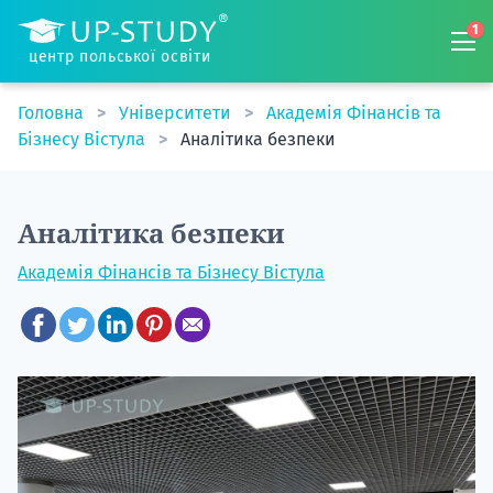
1
центр польської освіти
Головна
Університети
Академія Фінансів та
Бізнесу Вістула
Аналітика безпеки
Аналітика безпеки
Академія Фінансів та Бізнесу Вістула