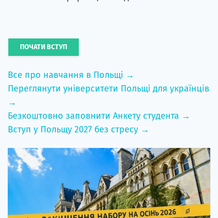
ПОЧАТИ ВСТУП
Все про навчання в Польщі →
Переглянути університети Польщі для українців
→
Безкоштовно заповнити Анкету студента →
Вступ у Польщу 2027 без стресу →