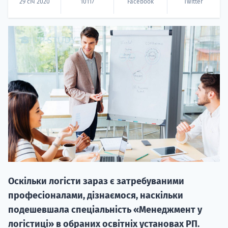
29 січ 2020
10117
Facebook
Twitter
20.09
"Навчання 
НАБІР ВІД
вступ на о
Курс
Оскільки логісти зараз є затребуваними
підготовк
професіоналами, дізнаємося, наскільки
подешевшала спеціальність «Менеджмент у
П
логістиці» в обраних освітніх установах РП.