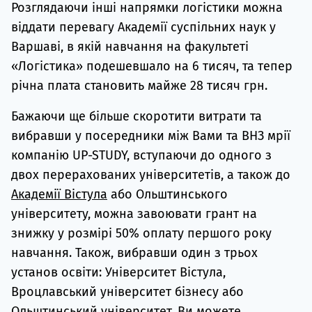
Розглядаючи інші напрямки логістики можна
віддати перевагу Академії суспільних наук у
Варшаві, в якій навчання на факультеті
«Логістика» подешевшало на 6 тисяч, та тепер
річна плата становить майже 28 тисяч грн.
Бажаючи ще більше скоротити витрати та
вибравши у посередники між Вами та ВНЗ мрії
компанію UP-STUDY, вступаючи до одного з
двох перерахованих університетів, а також до
Академії Вістула
або Ольштинського
університету, можна завоювати грант на
знижку у розмірі 50% оплату першого року
навчання. Також, вибравши один з трьох
установ освіти: Університет Вістула,
Вроцлавський університет бізнесу або
Ольштинський університет, Ви можете