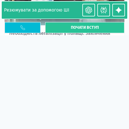
Резюмувати за допомогою ШІ
ПОЧАТИ ВСТУП
Необхідність легалізації у Польщі. Закінчення
PESEL UKR
Стаття
У 2026 році почастішали випадки депортації
українців через проблеми з легальним статусом....
10 кві 2026
5664
центр польської освіти