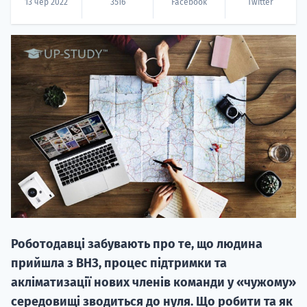
13 чер 2022
3516
Facebook
Twitter
НАБІР ВІД
вступ на о
Курс
підготовк
П
Роботодавці забувають про те, що людина
прийшла з ВНЗ, процес підтримки та
Супро
акліматизації нових членів команди у «чужому»
середовищі зводиться до нуля. Що робити та як