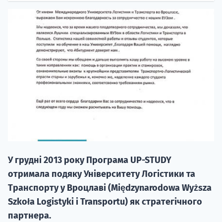
20.09
"Навчання 
НАБІР ВІД
вступ на о
У грудні 2013 року Програма UP-STUDY
Курс
отримала подяку Університету Логістики та
підготовк
Транспорту у Вроцлаві (Międzynarodowa Wyższa
Szkoła Logistyki i Transportu) як стратегічного
П
партнера.