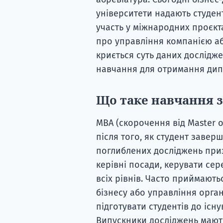
університети надають студен
участь у міжнародних проєкт
про управління компанією або
криється суть даних дослідж
навчання для отримання дипл
Що таке навчання 
MBA (скорочення від Master o
після того, як студент завер
поглиблених досліджень приз
керівні посади, керувати се
всіх рівнів. Часто приймають
бізнесу або управління орга
підготувати студентів до існ
Випускники досліджень мають