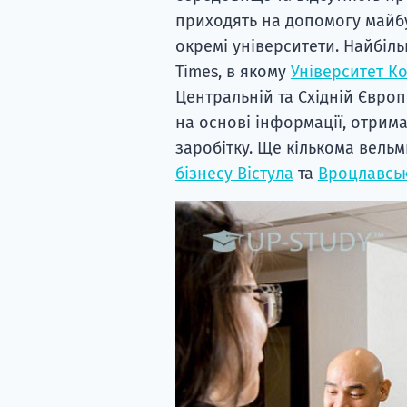
приходять на допомогу майбу
окремі університети. Найбіл
Times, в якому
Університет К
Центральній та Східній Євро
на основі інформації, отрима
заробітку. Ще кількома вель
бізнесу Вістула
та
Вроцлавськ