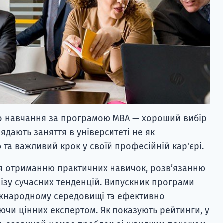
о навчання за програмою MBA — хороший вибір
лядають заняття в університеті не як
ю та важливий крок у своїй професійній кар'єрі.
ся отриманню практичних навичок, розв’язанню
ізу сучасних тенденцій. Випускник програми
жнародному середовищі та ефективно
аючи цінних експертом. Як показують рейтинги, у