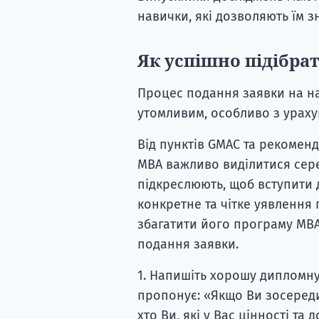
навички, які дозволяють їм з
Як успішно підібра
Процес подання заявки на н
утомливим, особливо з ураху
Від пунктів GMAC та рекомен
MBA важливо виділитися сере
підкреслюють, щоб вступити д
конкретне та чітке уявлення
збагатити його програму MBA
подання заявки.
1. Напишіть хорошу дипломну
пропонує: «Якщо Ви зосереди
хто Ви, які у Вас цінності та