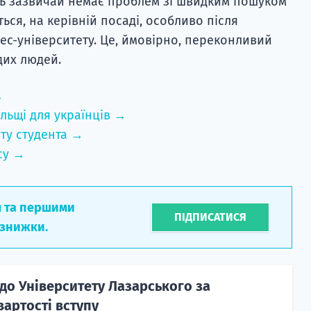
нь зазвичай немає проблем зі швидким пошуком
ься, на керівній посаді, особливо після
ес-університету. Це, ймовірно, переконливий
дих людей.
→
льщі для українців →
ту студента →
су →
л та першими
ПІДПИСАТИСЯ
 знижки.
до Університету Лазарського за
артості вступу