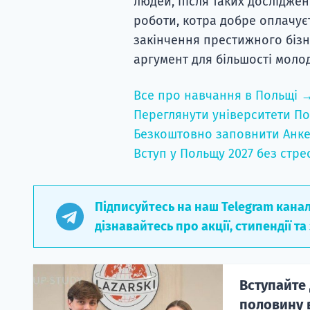
людей, після таких дослідже
роботи, котра добре оплачуєт
закінчення престижного бізн
аргумент для більшості моло
Все про навчання в Польщі 
Переглянути університети По
Безкоштовно заповнити Анке
Вступ у Польщу 2027 без стре
Підписуйтесь на наш Telegram кана
дізнавайтесь про акції, стипендії та
Вступайте 
половину в