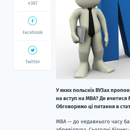
4387
Facebook
Twitter
У яких польскіх ВУЗах пропо
на вступ на MBA? Де вчитися 
Обговоримо ці питання в стат
MBA — до недавнього часу баг
абревіатура. Сьогодні бізнес