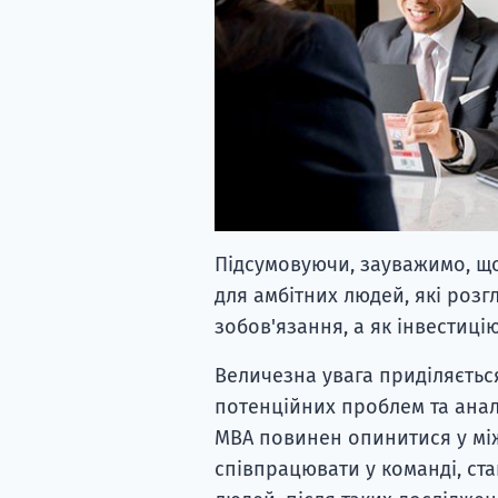
Підсумовуючи, зауважимо, щ
для амбітних людей, які розг
зобов'язання, а як інвестиці
Величезна увага приділяєть
потенційних проблем та анал
MBA повинен опинитися у мі
співпрацювати у команді, ст