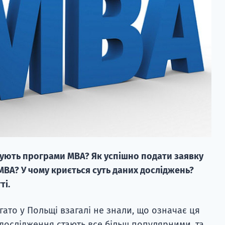
нують програми MBA? Як успішно подати заявку
MBA? У чому криється суть даних досліджень?
ті.
ато у Польщі взагалі не знали, що означає ця
-дослідження стають все більш популярними, та