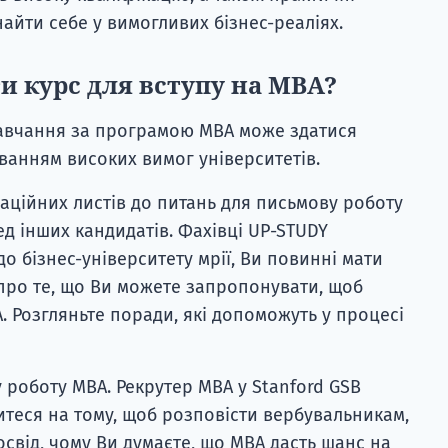
найти себе у вимогливих бізнес-реаліях.
ти курс для вступу на MBA?
авчання за програмою MBA може здатися
ванням високих вимог університетів.
даційних листів до питань для письмову роботу
д інших кандидатів. Фахівці UP-STUDY
о бізнес-університету мрії, Ви повинні мати
 про те, що Ви можете запропонувати, щоб
. Розгляньте поради, які допоможуть у процесі
 роботу MBA. Рекрутер MBA у Stanford GSB
теся на тому, щоб розповісти вербувальникам,
 досвід, чому Ви думаєте, що MBA дасть шанс на