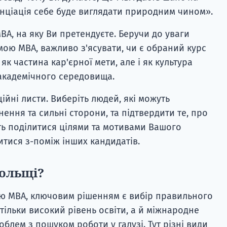
нціація себе буде виглядати природним чином».
BA, на яку Ви претендуєте. Беручи до уваги
мою MBA, важливо з'ясувати, чи є обраний курс
 як частина кар'єрної мети, але і як культура
 академічного середовища.
ійні листи. Виберіть людей, які можуть
ння та сильні сторони, та підтвердити те, про
ь поділитися цілями та мотивами Вашого
итися з-поміж інших кандидатів.
Польщі?
ою MBA, ключовим рішенням є вибір правильного
 тільки високий рівень освіти, а й міжнародне
облем з пошуком роботи у галузі. Тут різні види