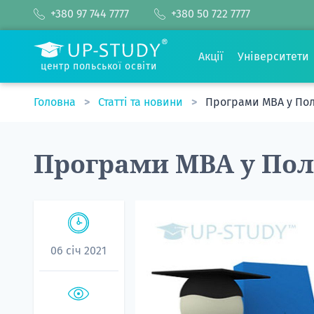
+380 97 744 7777
+380 50 722 7777
Акції
Університети
центр польської освіти
Головна
Статті та новини
Програми MBA у Пол
Програми MBA у Пол
06 січ 2021