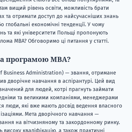
там вищий рівень освіти, можливість брати
ах та отримати доступ до найсучасніших знань
 глобальні економічні тенденції. У чому
ень та які університети Польщі пропонують
ома MBA? Обговоримо ці питання у статті.
за програмою MBA?
f Business Administration) — звання, отримане
шив дворічне навчання в аспірантурі. Цей вид
начений для людей, котрі прагнуть займати
редніми та великими компаніями, менеджерами
ся люди, які вже мають досвід ведення власного
нізаціями. Мета дворічного навчання —
ування на вітчизняному та закордонному ринку.
 високу кваліфікацію, а також практичні