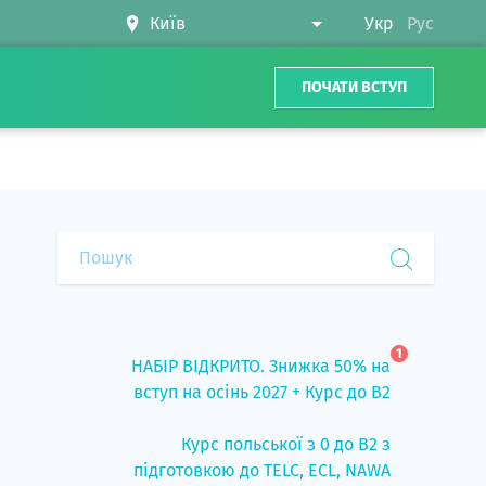
Укр
Рус
ПОЧАТИ ВСТУП
1
НАБІР ВІДКРИТО. Знижка 50% на
вступ на осінь 2027 + Курс до B2
Курс польської з 0 до B2 з
підготовкою до TELC, ECL, NAWA