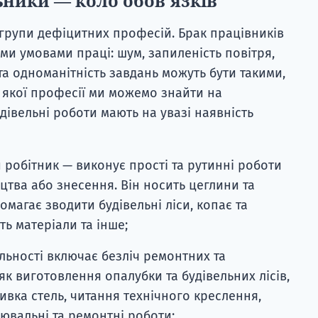
ьники — коло обов'язків
 групи дефіцитних професій. Брак працівників
ми умовами праці: шум, запиленість повітря,
та одноманітність завдань можуть бути такими,
 якої професії ми можемо знайти на
дівельні роботи мають на увазі наявність
робітник — виконує прості та рутинні роботи
ицтва або знесення. Він носить цеглини та
магає зводити будівельні ліси, копає та
ь матеріали та інше;
льності включає безліч ремонтних та
 як виготовлення опалубки та будівельних лісів,
ливка стель, читання технічного креслення,
лювальні та ремонтні роботи;