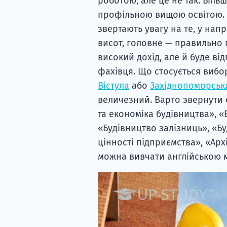
роботою, але це не так. Більш
профільною вищою освітою. Ф
звертають увагу на те, у на
висот, головне — правильно п
високий дохід, але й буде в
фахівця. Що стосується вибо
Вістула
або
Західнопоморськи
величезний. Варто звернути о
та економіка будівництва», «
«Будівництво залізниць», «Бу
цінності підприємства», «Арх
можна вивчати англійською 