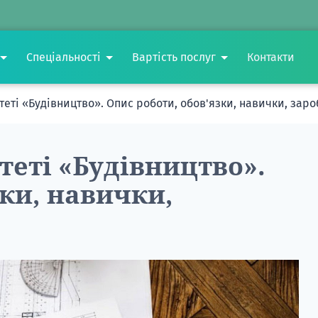
Спеціальності
Вартість послуг
Контакти
еті «Будівництво». Опис роботи, обов'язки, навички, заро
еті «Будівництво».
зки, навички,