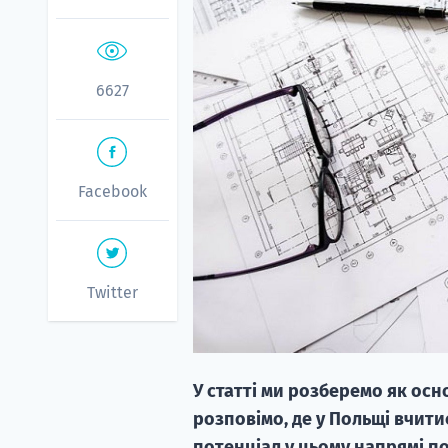
6627
Facebook
Twitter
У статті ми розберемо як осно
розповімо, де у Польщі вчит
потенціал у цьому напрямі п