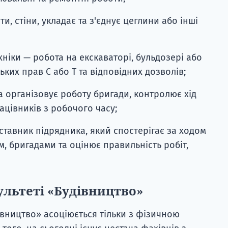
, стіни, укладає та з'єднує цеглини або інші
хніки — робота на екскаваторі, бульдозері або
ьких прав C або T та відповідних дозволів;
 організовує роботу бригади, контролює хід
ацівників з робочого часу;
ставник підрядника, який спостерігає за ходом
м, бригадами та оцінює правильність робіт,
ультеті «Будівництво»
івництво» асоціюється тільки з фізичною