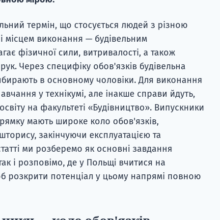
льний термін, що стосується людей з різною
ні місцем виконання — будівельним
гає фізичної сили, витривалості, а також
рук. Через специфіку обов'язків будівельна
ибирають в основному чоловіки. Для виконання
авчання у технікумі, але інакше справи йдуть,
світу на факультеті «Будівництво». Випускники
рямку мають широке коло обов'язків,
шторису, закінчуючи експлуатацією та
статті ми розберемо як основні завдання
так і розповімо, де у Польщі вчитися на
об розкрити потенціал у цьому напрямі повною