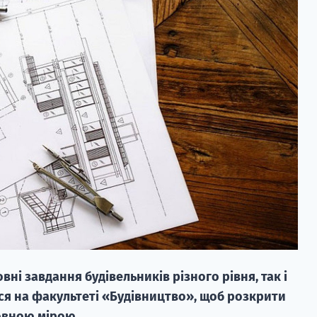
вні завдання будівельників різного рівня, так і
ися на факультеті «Будівництво», щоб розкрити
овною мірою.