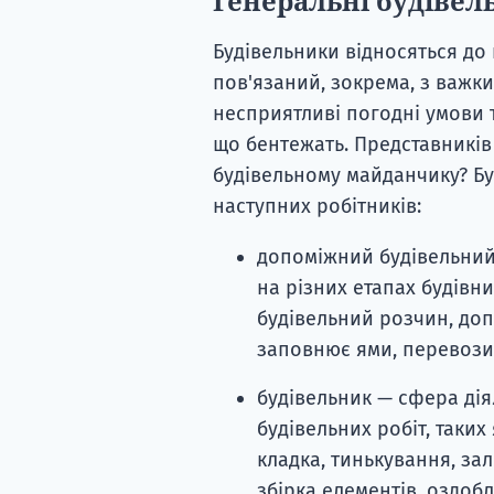
Генеральні будівел
Будівельники відносяться до
пов'язаний, зокрема, з важки
несприятливі погодні умови 
що бентежать. Представників
будівельному майданчику? Бу
наступних робітників:
допоміжний будівельний 
на різних етапах будівн
будівельний розчин, допо
заповнює ями, перевозит
будівельник — сфера дія
будівельних робіт, таких
кладка, тинькування, за
збірка елементів, оздоб