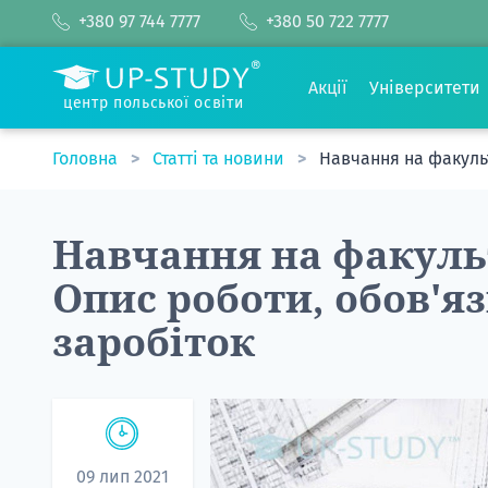
+380 97 744 7777
+380 50 722 7777
Акції
Університети
центр польської освіти
Головна
Статті та новини
Навчання на факульт
Навчання на факульт
Опис роботи, обов'я
заробіток
09 лип 2021