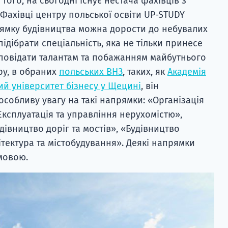
 того, на сьогодні існує нестача фахівців з
ахівці центру польської освіти UP-STUDY
прямку будівництва можна дорости до небувалих
ідібрати спеціальність, яка не тільки принесе
ідповідати талантам та побажанням майбутнього
ру, в обраних
польських ВНЗ
, таких, як
Академія
й університет бізнесу у Щецині
, він
собливу увагу на такі напрямки: «Організація
Експлуатація та управління нерухомістю»,
дівництво доріг та мостів», «Будівництво
ітектура та містобудування». Деякі напрямки
мовою.