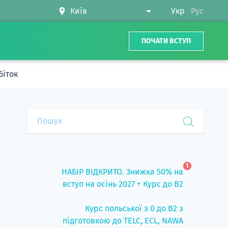
Укр
Рус
ПОЧАТИ ВСТУП
біток
1
НАБІР ВІДКРИТО. Знижка 50% на
вступ на осінь 2027 + Курс до B2
Курс польської з 0 до B2 з
підготовкою до TELC, ECL, NAWA