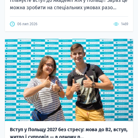
Плануєте вступ до Академії ATA у Польщі? Зараз це
можна зробити на спеціальних умовах разо...
06 лип 2026
1469
Вступ у Польщу 2027 без стресу: мова до B2, вступ,
житло і супровід — в одному п...