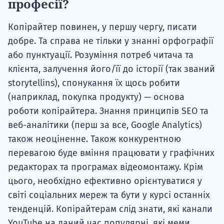
професії?
Копірайтер повинен, у першу чергу, писати
добре. Та справа не тільки у знанні орфографії
або пунктуації. Розуміння потреб читача та
клієнта, залучення його/її до історії (так званий
storytellins), спонукання їх щось робити
(наприклад, покупка продукту) — основа
роботи копірайтера. Знання принципів SEO та
веб-аналітики (перш за все, Google Analytics)
також неоціненне. Також конкурентною
перевагою буде вміння працювати у графічних
редакторах та програмах відеомонтажу. Крім
цього, необхідно ефективно орієнтуватися у
світі соціальних мереж та бути у курсі останніх
тенденцій. Копірайтерам слід знати, які канали
YouTube на даний час популярні, які меми