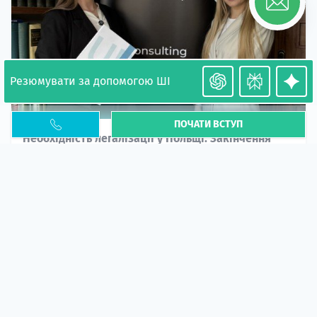
Резюмувати за допомогою ШІ
ПОЧАТИ ВСТУП
Необхідність легалізації у Польщі. Закінчення
PESEL UKR
Стаття
У 2026 році почастішали випадки депортації
українців через проблеми з легальним статусом....
10 кві 2026
5673