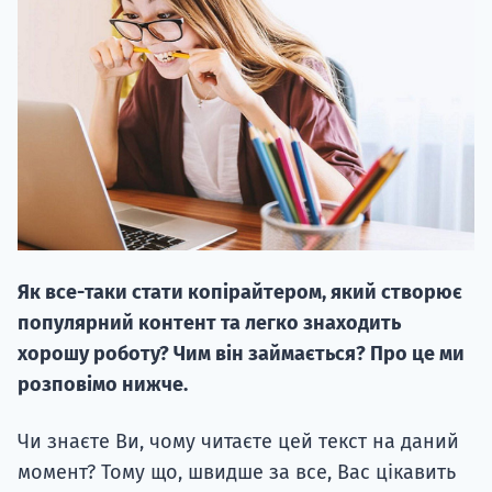
20.09
"Навчання 
НАБІР ВІД
Як все-таки стати копірайтером, який створює
вступ на о
популярний контент та легко знаходить
Курс
хорошу роботу? Чим він займається? Про це ми
підготовк
розповімо нижче.
П
Чи знаєте Ви, чому читаєте цей текст на даний
момент? Тому що, швидше за все, Вас цікавить
Супро