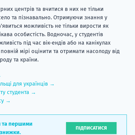
урних центрів та вчитися в них не тільки
село та пізнавально. Отримуючи знання у
з'явиться можливість не тільки вирости як
кава особистість. Водночас, у студентів
ливість під час вік-ендів або на канікулах
у повній мірі оцінити та отримати насолоду від
роду та країни.
→
льщі для українців →
ту студента →
су →
л та першими
ПІДПИСАТИСЯ
 знижки.