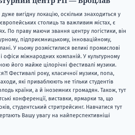
ьтурний центр РП — Вроцлав
дуже вигідну локацію, оскільки знаходиться у
 європейських столиць та важливим містах, є
х. По праву маючи звання центру логістики, він
турному, підприємницькому, інноваційному,
лані. У ньому розмістилися великі промислові
ні офіси міжнародних компаній. У культурному
ною його майже цілорічні фестивалі музики.
ся?! Фестивалі року, класичної музики, попа,
заходи, які приваблюють не тільки студентів
олодь країни, а й іноземних громадян. Також, тут
ські конференції, виставки, ярмарки та, що
оків, студентський стритрейсинг. Навчатися тут
звертають Вашу увагу на найперспективніші