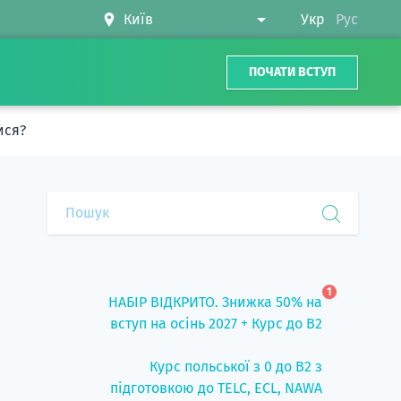
Укр
Рус
ПОЧАТИ ВСТУП
ися?
1
НАБІР ВІДКРИТО. Знижка 50% на
вступ на осінь 2027 + Курс до B2
Курс польської з 0 до B2 з
підготовкою до TELC, ECL, NAWA