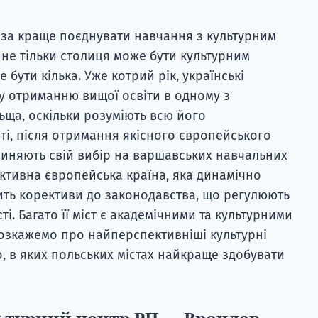
ь за краще поєднувати навчання з культурним
 не тільки столиця може бути культурним
 бути кілька. Уже котрий рік, українські
гу отриманню вищої освіти в одному з
ьща, оскільки розуміють всю його
ті, після отримання якісного європейського
иняють свій вибір на варшавських навчальних
ктивна європейська країна, яка динамічно
ить корективи до законодавства, що регулюють
ті. Багато її міст є академічними та культурними
 розкажемо про найперспективніші культурні
, в яких польських містах найкраще здобувати