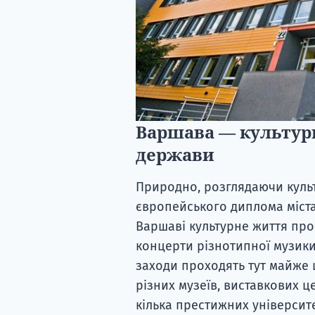
Варшава — культур
держави
Природно, розглядаючи культ
європейського диплома міста
Варшаві культурне життя прос
концерти різнотипної музики,
заходи проходять тут майже 
різних музеїв, виставкових це
кілька престижних університе