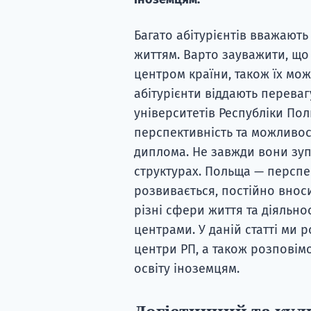
Багато абітурієнтів вважают
життям. Варто зауважити, що
центром країни, також їх може
абітурієнти віддають перева
університетів Республіки Пол
перспективність та можливос
диплома. Не завжди вони зуп
структурах. Польща — перспе
розвивається, постійно внос
різні сфери життя та діяльнос
центрами. У даній статті ми
центри РП, а також розповімо
освіту іноземцям.