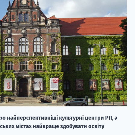
про найперспективніші культурні центри РП, а
ських містах найкраще здобувати освіту