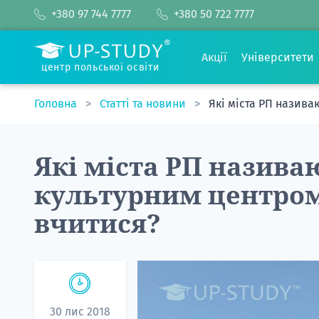
+380 97 744 7777
+380 50 722 7777
Акції
Університети
центр польської освіти
Головна
Статті та новини
Які міста РП назив
Які міста РП назив
культурним центром
вчитися?
30 лис 2018