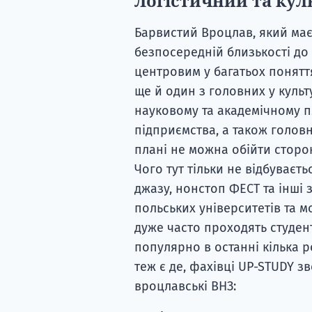
Логістичний та кул
Барвистий Вроцлав, який має 
безпосередній близькості до
центровим у багатьох поняття
ще й один з головних у куль
науковому та академічному п
підприємства, а також голов
плані не можна обійти сторо
Чого тут тільки не відбуваєть
джазу, нонстоп ФЕСТ та інші 
польських університетів та м
дуже часто проходять студент
популярно в останні кілька р
теж є де, фахівці UP-STUDY 
вроцлавські ВНЗ: