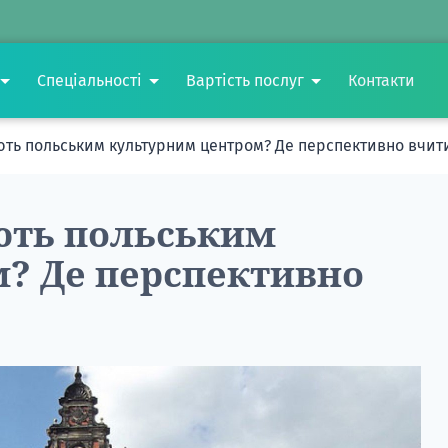
Спеціальності
Вартість послуг
Контакти
ають польським культурним центром? Де перспективно вчит
ають польським
? Де перспективно