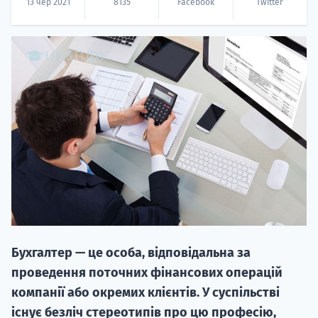
13 чер 2021
8135
Facebook
Twitter
НАБІР ВІД
вступ на о
Курс
підготовк
П
Бухгалтер — це особа, відповідальна за
проведення поточних фінансових операцій
Супро
компанії або окремих клієнтів. У суспільстві
існує безліч стереотипів про цю професію,