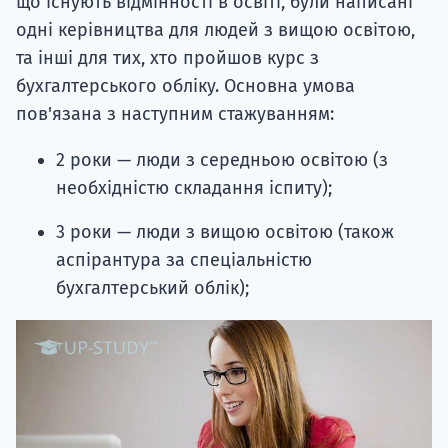
що існують відмінності в освіті, були написані
одні керівництва для людей з вищою освітою,
та інші для тих, хто пройшов курс з
бухгалтерського обліку. Основна умова
пов'язана з наступним стажуванням:
2 роки — люди з середньою освітою (з
необхідністю складання іспиту);
3 роки — люди з вищою освітою (також
аспірантура за спеціальністю
бухгалтерський облік);