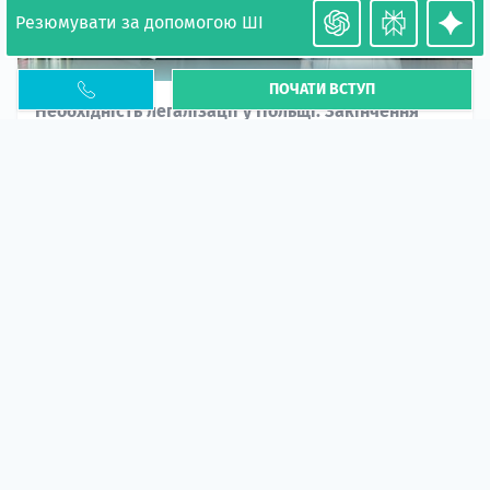
Резюмувати за допомогою ШІ
ПОЧАТИ ВСТУП
Необхідність легалізації у Польщі. Закінчення
PESEL UKR
Стаття
У 2026 році почастішали випадки депортації
українців через проблеми з легальним статусом....
10 кві 2026
5665
центр польської освіти