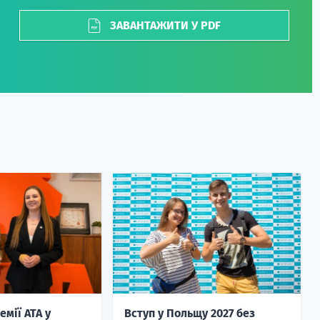
ЗАВАНТАЖИТИ У PDF
емії ATA у
Вступ у Польщу 2027 без