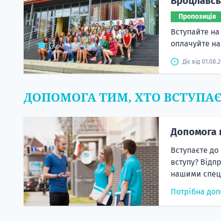
Вроцлавськ
Пропозиція
Вступайте на 
оплачуйте н
Діє від 01.08.
ДОПОМОГА ТИМ, ХТО ВСТУПА
Допомога 
Вступаєте до
вступу? Відп
нашими спеці
Потрібна доп