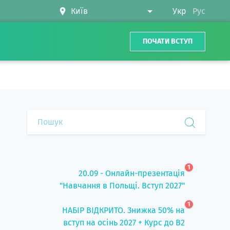
Укр
Рус
ПОЧАТИ ВСТУП
1
20.09 - Онлайн-презентація
"Навчання в Польщі. Вступ 2027"
1
НАБІР ВІДКРИТО. Знижка 50% на
вступ на осінь 2027 + Курс до B2