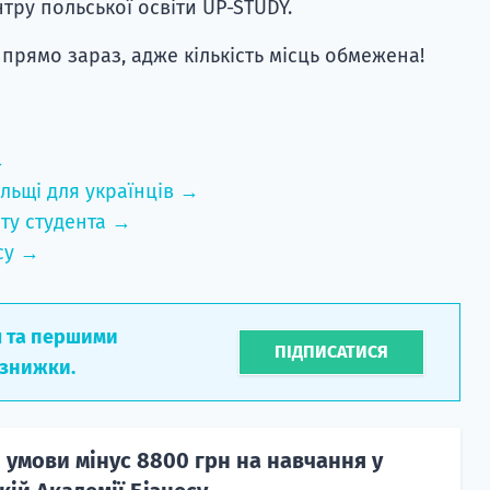
нтру польської освіти UP-STUDY.
 прямо зараз, адже кількість місць обмежена!
→
льщі для українців →
ту студента →
су →
л та першими
ПІДПИСАТИСЯ
 знижки.
 умови мінус 8800 грн на навчання у