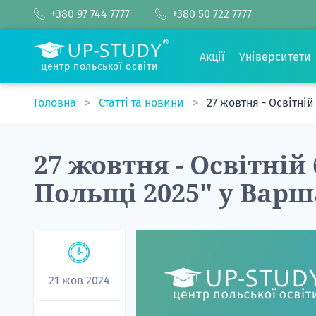
+380 97 744 7777
+380 50 722 7777
Акції
Університети
центр польської освіти
Головна
Статті та новини
27 жовтня - Освітній
27 жовтня - Освітній
Польщі 2025" у Варш
21 жов 2024