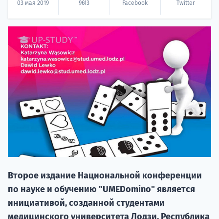
03 мая 2019
9613
Facebook
Twitter
НАБОР О
поступление
Курс
подготов
Второе издание Национальной конференции
по науке и обучению "UMEDomino" является
По
инициативой, созданной студентами
медицинского университета Лодзи, Республика