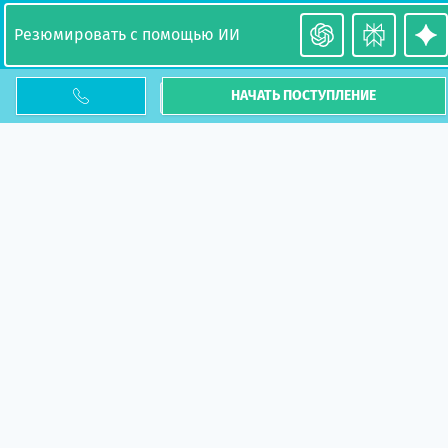
Резюмировать с помощью ИИ
центр польского образования
НАЧАТЬ ПОСТУПЛЕНИЕ
ГИД СТУДЕНТА
НУЖНА ПОМОЩЬ?
FOR PARTNERS
НАПИСАТЬ НАМ
Акции
Университеты