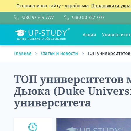
Основна мова сайту - українська.
Продовжити укра
+380 97 744 7777
+380 50 722 7777
Акции
Университе
центр польского образования
Главная
Статьи и новости
ТОП университетов 
ТОП университетов 
Дьюка (Duke Universi
университета