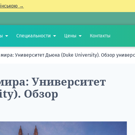
їнською →
ты
Специальности
Цены
Контакты
мира: Университет Дьюка (Duke University). Обзор универ
мира: Университет
ty). Обзор