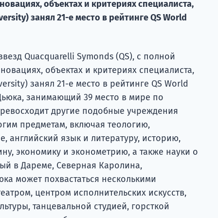
нновациях, объектах и ​​критериях специалиста,
ersity) занял 21-е место в рейтинге QS World
везд Quacquarelli Symonds (QS), с полной
нновациях, объектах и ​​критериях специалиста,
ersity) занял 21-е место в рейтинге QS World
 Дьюка, занимающий 39 место в мире по
 превосходит другие подобные учреждения
гим предметам, включая теологию,
, английский язык и литературу, историю,
ну, экономику и эконометрию, а также науки о
ый в Дареме, Северная Каролина,
юка может похвастаться несколькими
еатром, центром исполнительских искусств,
льтуры, танцевальной студией, горсткой