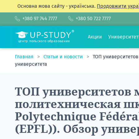
Основна мова сайту - українська.
Продовжити укра
+380 97 744 7777
+380 50 722 7777
Акции
Университе
центр польского образования
Главная
Статьи и новости
ТОП университетов 
университета
ТОП университетов 
политехническая шк
Polytechnique Fédéra
(EPFL)). Обзор унив