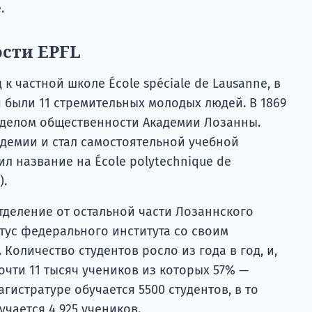
.
ости EPFL
 к частной школе École spéciale de Lausanne, в
 были 11 стремительных молодых людей. В 1869
отделом общественности Академии Лозанны.
адемии и стал самостоятельной учебной
ил название на École polytechnique de
).
тделение от остальной части Лозаннского
тус федерального института со своим
оличество студентов росло из года в год, и,
почти 11 тысяч учеников из которых 57% —
гистратуре обучается 5500 студентов, в то
учается 4 925 учеников.