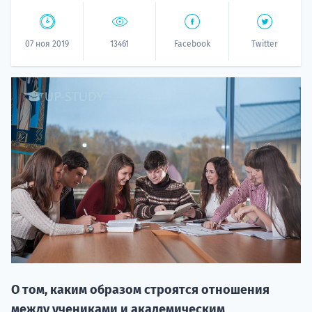
07 ноя 2019
13461
Facebook
Twitter
НАБОР О
поступление
Курс
подготов
О том, каким образом строятся отношения
По
между учениками и академическим