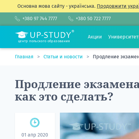
Основна мова сайту - українська.
Продовжити укра
+380 97 744 7777
+380 50 722 7777
Акции
Университе
центр польского образования
Главная
Статьи и новости
Продление экзамен
Продление экзамена
как это сделать?
01 апр 2020