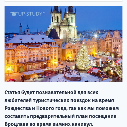
НАБОР О
поступление
Статья будет познавательной для всех
Курс
любителей туристических поездок на время
подготов
Рождества и Нового года, так как мы поможем
По
составить предварительный план посещения
Вроцлава во время зимних каникул.