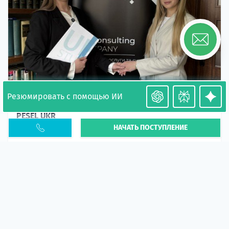
Резюмировать с помощью ИИ
Необходимость легализации в Польше. Окончание
PESEL UKR
НАЧАТЬ ПОСТУПЛЕНИЕ
Статья
В 2026 году участились случаи депортации
украинцев из-за проблем с легальным статусом.
Поэ...
10 апр 2026
5658