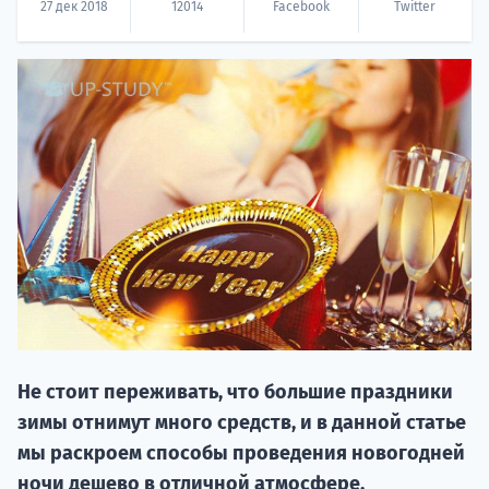
27 дек 2018
12014
Facebook
Twitter
НАБОР О
поступление
Курс
подготов
Не стоит переживать, что большие праздники
зимы отнимут много средств, и в данной статье
По
мы раскроем способы проведения новогодней
ночи дешево в отличной атмосфере.