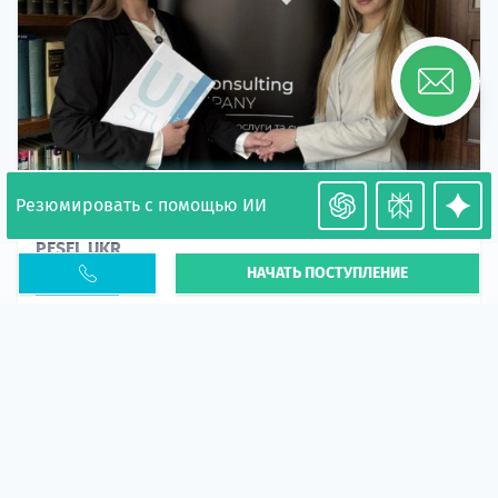
Резюмировать с помощью ИИ
Необходимость легализации в Польше. Окончание
PESEL UKR
НАЧАТЬ ПОСТУПЛЕНИЕ
Статья
В 2026 году участились случаи депортации
украинцев из-за проблем с легальным статусом.
Поэ...
10 апр 2026
5663