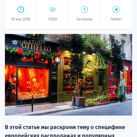
19 ноя 2018
13559
Facebook
Twitter
НАБОР О
поступление
Курс
подготов
В этой статье мы раскроем тему о специфике
По
европейских распродажах и популярных