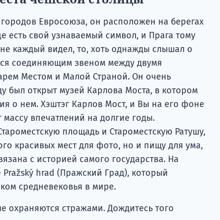
 городов Евросоюза, он расположен на берегах
це есть свой узнаваемый символ, и Прага тому
 не каждый видел, то, хоть однажды слышал о
тся соединяющим звеном между двумя
арем Местом и Малой Страной. Он очень
оду был открыт музей Карлова Моста, в котором
ия о нем. Хэштэг Карлов Мост, и Вы на его фоне
т массу впечатлений на долгие годы.
Староместскую площадь и Староместскую Ратушу,
ого красивых мест для фото, но и пищу для ума,
вязана с историей самого государства. На
 Pražský hrad (Пражский Град), который
ком средневековья в мире.
рые охраняются стражами. Дождитесь того