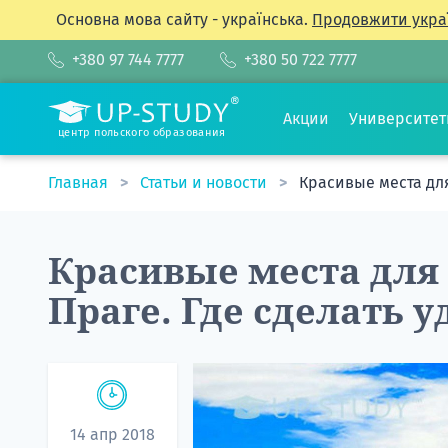
Основна мова сайту - українська.
Продовжити укра
+380 97 744 7777
+380 50 722 7777
Акции
Университе
центр польского образования
Главная
Статьи и новости
Красивые места для
Красивые места для 
Праге. Где сделать
14 апр 2018