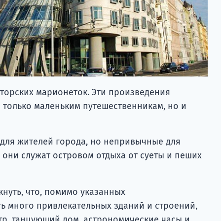
торских марионеток. Эти произведения
е только маленьким путешественникам, но и
для жителей города, но непривычные для
 они служат островом отдыха от суеты и пеших
кнуть, что, помимо указанных
ть много привлекательных зданий и строений,
тр, танцующий дом, астрономические часы и