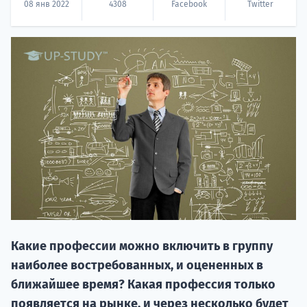
08 янв 2022
4308
Facebook
Twitter
20.09 
НАБОР О
поступление
Какие профессии можно включить в группу
наиболее востребованных, и оцененных в
ближайшее время? Какая профессия только
Курс
появляется на рынке, и через несколько будет