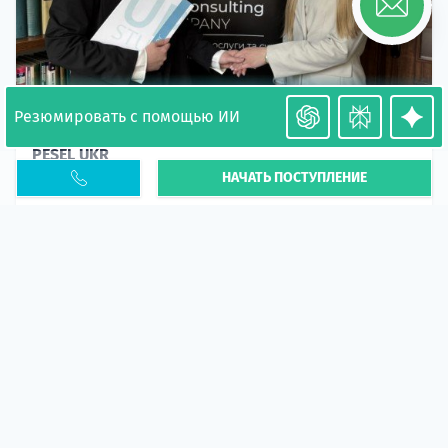
Резюмировать с помощью ИИ
Необходимость легализации в Польше. Окончание
PESEL UKR
НАЧАТЬ ПОСТУПЛЕНИЕ
Статья
В 2026 году участились случаи депортации
украинцев из-за проблем с легальным статусом.
Поэ...
10 апр 2026
5666