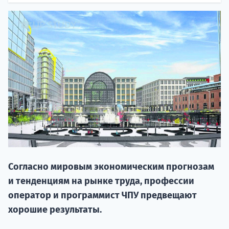
20.09 
Согласно мировым экономическим прогнозам
НАБОР О
и тенденциям на рынке труда, профессии
поступление
оператор и программист ЧПУ предвещают
хорошие результаты.
Курс