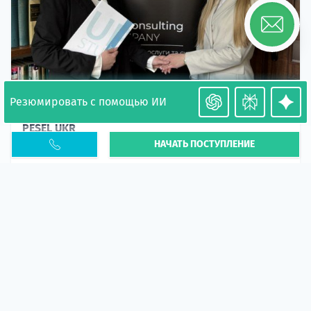
Резюмировать с помощью ИИ
Необходимость легализации в Польше. Окончание
PESEL UKR
НАЧАТЬ ПОСТУПЛЕНИЕ
Статья
В 2026 году участились случаи депортации
украинцев из-за проблем с легальным статусом.
Поэ...
10 апр 2026
5660