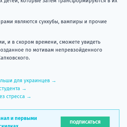
х детей, которые затем трансформируются в их
рами являются суккубы, вампиры и прочие
ми, и в скором времени, сможете увидеть
, созданное по мотивам непревзойденного
апковского.
ольши для украинцев →
студента →
ез стресса →
анал и первыми
ПОДПИСАТЬСЯ
скидках.