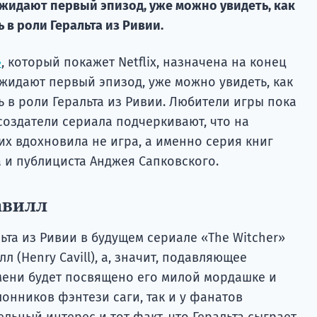
ожидают первый эпизод, уже можно увидеть, как
 в роли Геральта из Ривии.
»
, который покажет Netflix, назначена на конец
ожидают первый эпизод, уже можно увидеть, как
ь в роли Геральта из Ривии. Любители игры пока
создатели сериала подчеркивают, что на
х вдохновила не игра, а именно серия книг
 и публициста Анджея Сапковского.
авилл
ьта из Ривии в будущем сериале «The Witcher»
лл (Henry Cavill), а, значит, подавляющее
ени будет посвящено его милой мордашке и
лонников фэнтези саги, так и у фанатов
ьный интерес и тот факт, что Геральта сыграет