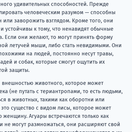
 много удивительных способностей. Прежде
улировать человеческим разумом — способны
н или заворожить взглядом. Кроме того, они
 и устойчивы к тому, что ненавидят обычные
а. Если они желают, то могут принять форму
ой летучей мыши, либо стать невидимыми. Они
 похожими на людей, постоянно несут травы,
адей и собак, которые смогут ощутить их
той защиты.
 с внешностью животного, которое может
а (не путать с териантропами, то есть людьми,
я в животных, такими как оборотни или
 это существо с видом лисы, которое может
ю женщину. Агуары встречаются только как
они не могут размножаться, они расширяют свой