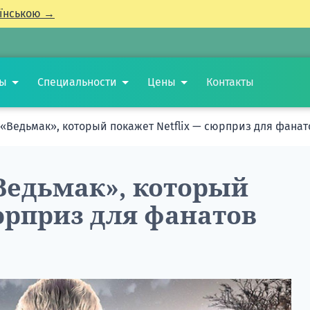
їнською →
ты
Специальности
Цены
Контакты
«Ведьмак», который покажет Netflix — сюрприз для фанато
Ведьмак», который
юрприз для фанатов