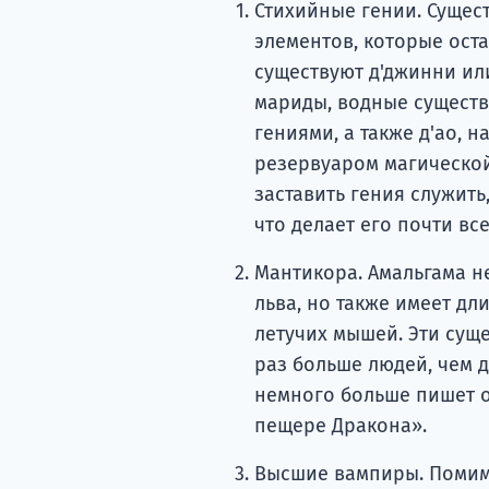
Стихийные гении. Сущес
элементов, которые ост
существуют д'джинни или
мариды, водные существ
гениями, а также д'ао, 
резервуаром магической
заставить гения служить
что делает его почти вс
Мантикора. Амальгама н
льва, но также имеет дл
летучих мышей. Эти сущ
раз больше людей, чем д
немного больше пишет о
пещере Дракона».
Высшие вампиры. Помимо