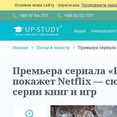
Основна мова сайту - українська.
Продовжити укра
+380 97 744 7777
+380 50 722 7777
Акции
Университе
центр польского образования
Главная
Статьи и новости
Премьера сериала 
Премьера сериала «
покажет Netflix — с
серии книг и игр