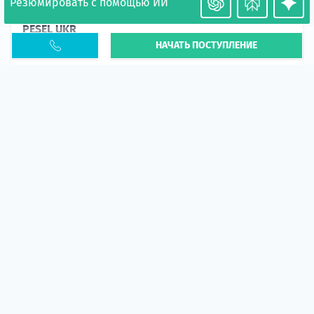
Резюмировать с помощью ИИ
Необходимость легализации в Польше. Окончание
PESEL UKR
НАЧАТЬ ПОСТУПЛЕНИЕ
Статья
В 2026 году участились случаи депортации
украинцев из-за проблем с легальным статусом.
Поэ...
10 апр 2026
5667
центр польского образования
ГИД СТУДЕНТА