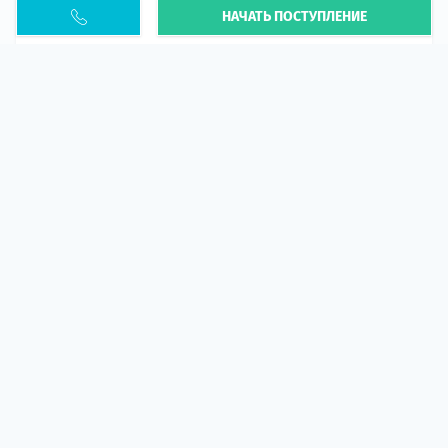
НАЧАТЬ ПОСТУПЛЕНИЕ
Статья
В 2026 году участились случаи депортации
украинцев из-за проблем с легальным статусом.
Поэ...
10 апр 2026
5667
центр польского образования
ГИД СТУДЕНТА