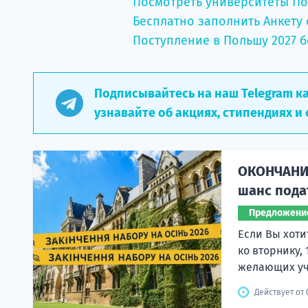
Посмотреть университеты П
Бесплатно заполнить Анкету 
Поступление в Польшу 2027 б
Подписывайтесь на наш Telegram к
узнавайте об акциях, стипендиях и 
ОКОНЧАНИЕ
шанс пода
Предложени
Если Вы хоти
ко вторнику,
желающих учи
Действует от 0