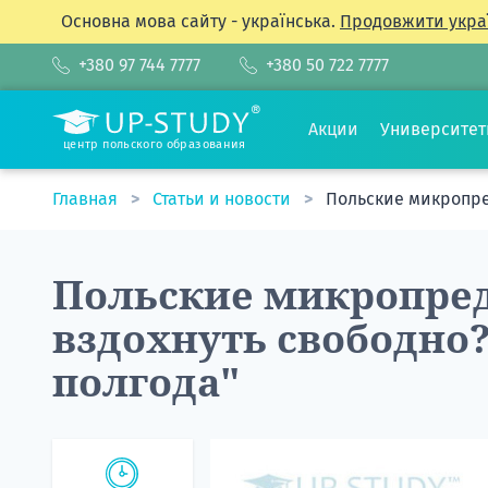
Основна мова сайту - українська.
Продовжити укра
+380 97 744 7777
+380 50 722 7777
Акции
Университе
центр польского образования
Главная
Статьи и новости
Польские микропре
Польские микропре
вздохнуть свободно
полгода"