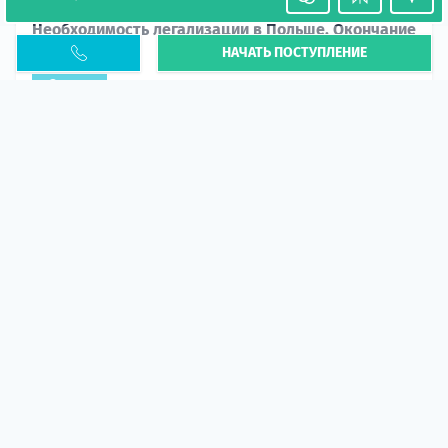
Необходимость легализации в Польше. Окончание
НАЧАТЬ ПОСТУПЛЕНИЕ
PESEL UKR
Статья
В 2026 году участились случаи депортации
украинцев из-за проблем с легальным статусом.
Поэ...
10 апр 2026
5664
центр польского образования