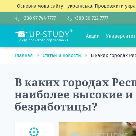
Основна мова сайту - українська.
Продовжити укра
+380 97 744 7777
+380 50 722 7777
Акции
Университе
центр польского образования
Главная
Статьи и новости
В каких городах Р
В каких городах Ре
наиболее высокие и
безработицы?