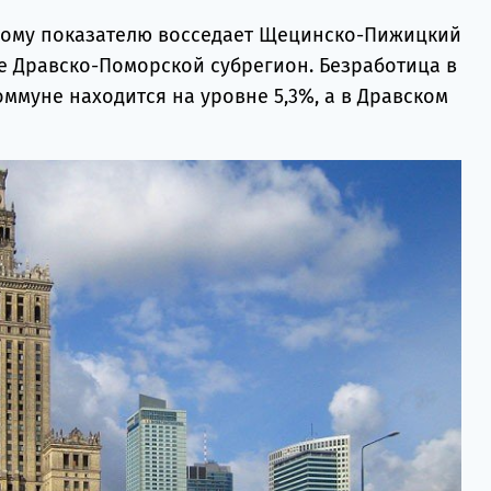
мому показателю восседает Щецинско-Пижицкий
сле Дравско-Поморской субрегион. Безработица в
оммуне находится на уровне 5,3%, а в Дравском