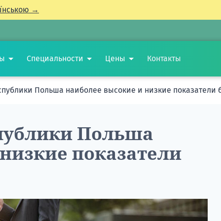
їнською →
ты
Специальности
Цены
Контакты
еспублики Польша наиболее высокие и низкие показатели
спублики Польша
 низкие показатели