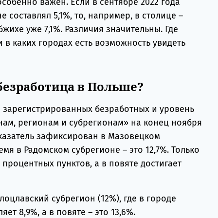
собенно важен. Если в сентябре 2022 года
 составлял 5,1%, то, например, в столице –
бжихе уже 7,1%. Различия значительны. Где
и в каких городах есть возможность увидеть
 безработица в Польше?
о зарегистрированных безработных и уровень
ам, регионам и субрегионам» на конец ноября
оказатель зафиксирован в Мазовецком
ремя в Радомском субрегионе – это 12,7%. Только
1 процентных пунктов, а в повяте достигает
лоцлавский субрегион (12%), где в городе
ет 8,9%, а в повяте – это 13,6%.