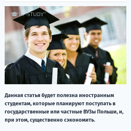
20.09 
Данная статья будет полезна иностранным
НАБОР О
студентам, которые планируют поступать в
поступление
государственные или частные ВУЗы Польши, и,
при этом, существенно сэкономить.
Курс