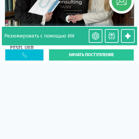
Резюмировать с помощью ИИ
Необходимость легализации в Польше. Окончание
PESEL UKR
НАЧАТЬ ПОСТУПЛЕНИЕ
Статья
В 2026 году участились случаи депортации
украинцев из-за проблем с легальным статусом.
Поэ...
10 апр 2026
5674